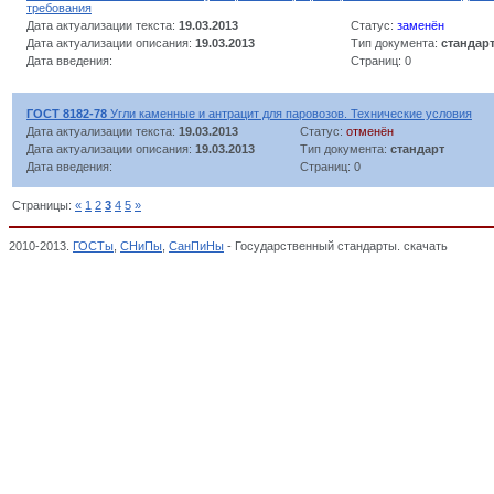
требования
Дата актуализации текста:
19.03.2013
Статус:
заменён
Дата актуализации описания:
19.03.2013
Тип документа:
стандар
Дата введения:
Страниц: 0
ГОСТ 8182-78
Угли каменные и антрацит для паровозов. Технические условия
Дата актуализации текста:
19.03.2013
Статус:
отменён
Дата актуализации описания:
19.03.2013
Тип документа:
стандарт
Дата введения:
Страниц: 0
Страницы:
«
1
2
3
4
5
»
2010-2013.
ГОСТы
,
СНиПы
,
СанПиНы
- Государственный стандарты. скачать
Угли ка
государственных стандартов,