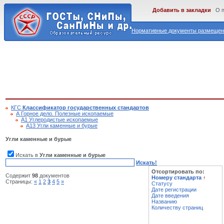
Добавить в закладки
О 
Нормативные документы размещены
КГС
Классификатор государственных стандартов
А Горное дело. Полезные ископаемые
А1 Углеродистые ископаемые
А13 Угли каменные и бурые
Угли каменные и бурые
Искать в
Угли каменные и бурые
Искать!
Отсортировать по:
Содержит
98
документов
Номеру стандарта
↑
Страницы:
«
1
2
3
4
5
»
Статусу
Дате регистрации
Дате введения
Названию
Количеству страниц