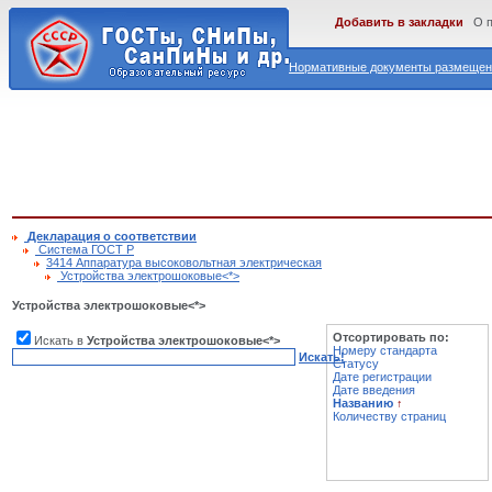
Добавить в закладки
О 
Нормативные документы размещены
Декларация о соответствии
Cистема ГОСТ Р
3414 Аппаратура высоковольтная электрическая
Устройства электрошоковые<*>
Устройства электрошоковые<*>
Отсортировать по:
Искать в
Устройства электрошоковые<*>
Номеру стандарта
Искать!
Статусу
Дате регистрации
Дате введения
Названию
↑
Количеству страниц