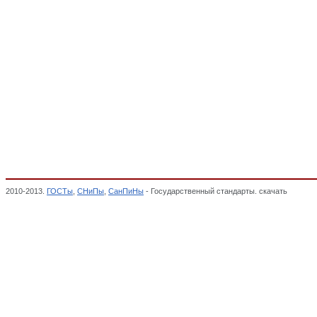
2010-2013.
ГОСТы
,
СНиПы
,
СанПиНы
- Государственный стандарты. скачать
Устройс
соответствии,