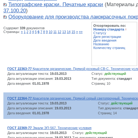
Типографские краски. Печатные краски
(Материалы д
37.100.20
)
Оборудование для производства лакокрасочных пок
Отсортировать по:
Содержит
339
документов
Номеру стандарта
↑
Страницы:
«
1
2
3
4
5
6
7
8
9
10
11
12
13
14
15
»
»»
Статусу
Дате регистрации
Дате введения
Названию
Количеству страниц
ГОСТ 22363-77
Красители органические. Прямой розовый СВ-С. Технические усл
Дата актуализации текста:
19.03.2013
Статус:
действующий
Дата актуализации описания:
19.03.2013
Тип документа:
стандарт
Дата введения:
01.01.1978
Страниц: 10
ГОСТ 22364-77
Красители органические. Прямой серый светопрочный. Техническ
Дата актуализации текста:
19.03.2013
Статус:
действующий
Дата актуализации описания:
19.03.2013
Тип документа:
стандар
Дата введения:
01.01.1978
Страниц: 14
ГОСТ 22369-77
Эмали ЭП-567. Технические условия
Дата актуализации текста:
19.03.2013
Статус:
действующий
Дата актуализации описания:
19.03.2013
Тип документа:
стандарт