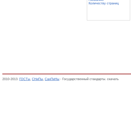
Количеству страниц
2010-2013.
ГОСТы
,
СНиПы
,
СанПиНы
- Государственный стандарты. скачать
Космич
классификатор стандартов,