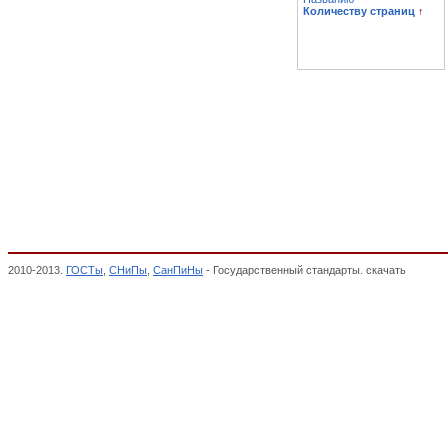
Количеству страниц
↑
2010-2013.
ГОСТы
,
СНиПы
,
СанПиНы
- Государственный стандарты. скачать
Космич
классификатор стандартов,