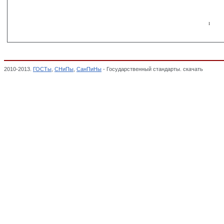
2010-2013.
ГОСТы
,
СНиПы
,
СанПиНы
- Государственный стандарты. скачать
ГОСТ Р 
находящихся в обращении на территории Российской Федерации,