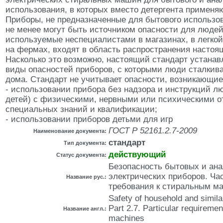
использования, в которых вместо детергента применяю
Приборы, не предназначенные для бытового использов
не менее могут быть источником опасности для людей
используемые неспециалистами в магазинах, в легко
на фермах, входят в область распространения настоя
Насколько это возможно, настоящий стандарт устанав
виды опасностей приборов, с которыми люди сталкива
дома. Стандарт не учитывает опасности, возникающие
- использовании прибора без надзора и инструкций л
детей) с физическими, нервными или психическими о
специальных знаний и квалификации;
- использовании приборов детьми для игр
ГОСТ Р 52161.2.7-2009
Наименование документа:
стандарт
Тип документа:
действующий
Статус документа:
Безопасность бытовых и ан
электрических приборов. Час
Название рус.:
требования к стиральным м
Safety of household and similar
Part 2.7. Particular requireme
Название англ.:
machines