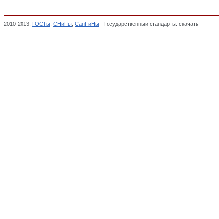
2010-2013.
ГОСТы
,
СНиПы
,
СанПиНы
- Государственный стандарты. скачать
ГОСТ 12
Технические условия,