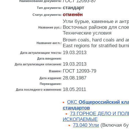
ГОСТ 12093-87
Наименование документа:
стандарт
Тип документа:
отменён
Статус документа:
Угли бурые, каменные и ант
Восточных районов для слое
Название рус.:
Технические условия
Brown coals, hard coals and an
Название англ.:
East regions for stratified burn
19.03.2013
Дата актуализации текста:
Дата введения:
19.03.2013
Дата актуализации описания:
ГОСТ 12093-79
Взамен:
28.08.1987
Дата издания:
Переиздание:
18.05.2011
Дата последнего изменения:
ОКС
Общероссийский кл
стандартов
73 ГОРНОЕ ДЕЛО И ПО
ИСКОПАЕМЫЕ
73.040 Угли
(Включая бу