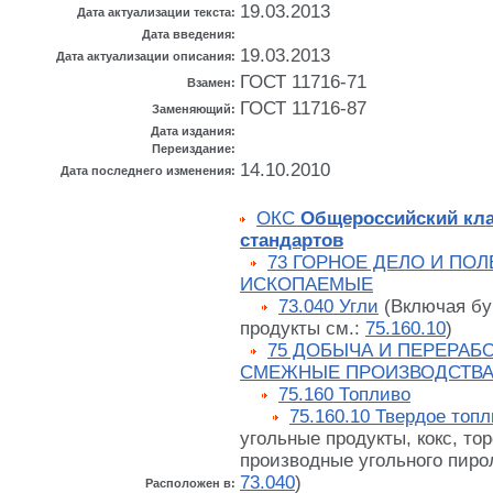
19.03.2013
Дата актуализации текста:
Дата введения:
19.03.2013
Дата актуализации описания:
ГОСТ 11716-71
Взамен:
ГОСТ 11716-87
Заменяющий:
Дата издания:
Переиздание:
14.10.2010
Дата последнего изменения:
ОКС
Общероссийский кл
стандартов
73 ГОРНОЕ ДЕЛО И ПО
ИСКОПАЕМЫЕ
73.040 Угли
(Включая бу
продукты см.:
75.160.10
)
75 ДОБЫЧА И ПЕРЕРАБО
СМЕЖНЫЕ ПРОИЗВОДСТВ
75.160 Топливо
75.160.10 Твердое топ
угольные продукты, кокс, то
производные угольного пироли
73.040
)
Расположен в: