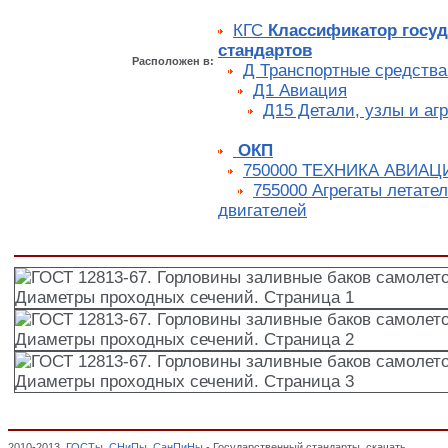
КГС
Классификатор госу
стандартов
Расположен в:
Д Транспортные средства
Д1 Авиация
Д15 Детали, узлы и аг
ОКП
750000 ТЕХНИКА АВИА
755000 Агрегаты летате
двигателей
2010-2013.
ГОСТы
,
СНиПы
,
СанПиНы
- Государственный стандарты. скачать
ГОСТ 12