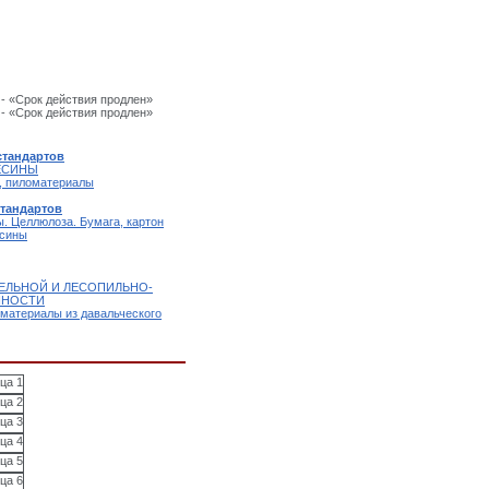
- «Срок действия продлен»
- «Срок действия продлен»
стандартов
ВЕСИНЫ
а, пиломатериалы
стандартов
. Целлюлоза. Бумага, картон
есины
ТЕЛЬНОЙ И ЛЕСОПИЛЬНО-
ННОСТИ
материалы из давальческого