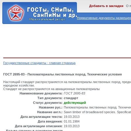
Добавить в закладки
О 
Нормативные документы размещены
Государственные стандарты - главная страница
ГОСТ 2695-83 - Пиломатериалы лиственных пород. Технические условия
Настоящий стандарт распространяется на пиломатериалы лиственных пород, предн
народном хозяйстве.
Стандарт не распространяется на авиационные пиломатериалы
Наименование документа:
ГОСТ 2695-83
Тип документа:
стандарт
Статус документа:
действующий
Название рус.:
Пиломатериалы лиственных пород. Техниче
Название англ.:
Sawn timber of broadleaved species. Specificat
Дата актуализации текста:
19.03.2013
Дата введения:
01.01.1984
Дата актуализации описания:
19.03.2013
Кол-во страниц в основном тексте