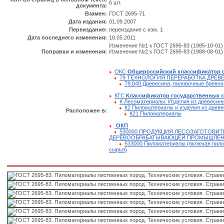
6 шт.
документа:
Взамен:
ГОСТ 2695-71
Дата издания:
01.09.2007
Переиздание:
переиздание с изм. 1
Дата последнего изменения:
18.05.2011
Изменение №1 к ГОСТ 2695-83 (1985-10-01) 
Поправки и изменения:
Изменение №2 к ГОСТ 2695-83 (1988-08-01) 
ОКС
Общероссийский классификатор 
79 ТЕХНОЛОГИЯ ПЕРЕРАБОТКА ДРЕ
79.040 Древесина, пиловочные бревн
КГС
Классификатор государственных 
К Лесоматериалы. Изделия из древесины
К2 Пиломатериалы и изделия из древ
Расположен в:
К21 Пиломатериалы
ОКП
530000 ПРОДУКЦИЯ ЛЕСОЗАГОТОВИ
ДЕРЕВООБРАБАТЫВАЮЩЕЙ ПРОМЫШЛЕ
533000 Пиломатериалы (включая пило
сырья)