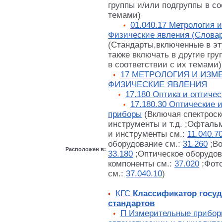
группы и/или подгруппы в со
темами)
01.040.17 Метрология 
Физические явления (Слова
(Стандарты,включенные в эту
также включать в другие гру
в соответствии с их темами)
17 МЕТРОЛОГИЯ И ИЗМ
ФИЗИЧЕСКИЕ ЯВЛЕНИЯ
17.180 Оптика и оптиче
17.180.30 Оптические 
приборы
(Включая спектроск
инструменты и т.д. ;Офталь
и инструменты см.:
11.040.7
оборудование см.:
31.260
;Во
Расположен в:
33.180
;Оптическое оборудов
компоненты см.:
37.020
;Фот
см.:
37.040.10
)
КГС
Классификатор госу
стандартов
П Измерительные прибор