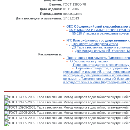
Взамен:
ГОСТ 13905-78
Дата издания:
01.11.2006
Переиздание:
переиздание
Дата последнего изменения:
17.01.2013
ОКС
Общероссийский классификатор 
55 УПАКОВКА И РАЗМЕЩЕНИЕ ГРУЗОВ
55.020 Упаковка и размещение грузов
КГС
Классификатор государственных 
Д Транспортные средства и тара
Д9 Тара стеклянная, тканая и вспомо
Д99 Методы испытаний. Упаковка. М
Расположен в:
Технические регламенты Таможенного
О безопасности упаковки
Перечень стандартов к техническому
Перечень стандартов, содержащих 
(испытаний) и измерений, в том числе прави
необходимые для применения и исполнения 
регламента Таможенного союза «О безопасн
и осуществления оценки (подтверждения) с