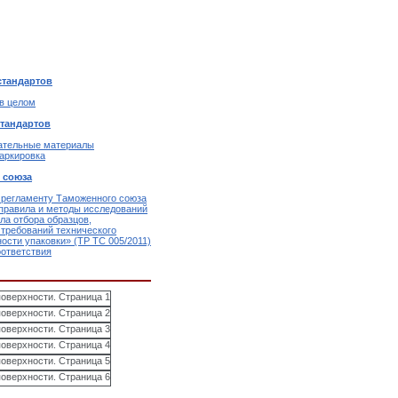
стандартов
 в целом
стандартов
гательные материалы
аркировка
 союза
 регламенту Таможенного союза
правила и методы исследований
ла отбора образцов,
требований технического
ости упаковки» (ТР ТС 005/2011)
оответствия