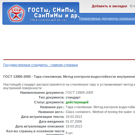
Добавить в закладки
О 
Нормативные документы размещены
Государственные стандарты - главная страница
ГОСТ 13905-2005 - Тара стеклянная. Метод контроля водостойкости внутренн
Настоящий стандарт распространяется на стеклянную тару и устанавливает метод 
внутренней поверхности
Наименование документа:
ГОСТ 13905-2005
Тип документа:
стандарт
Статус документа:
действующий
Название рус.:
Тара стеклянная. Метод контроля водостойк
Название англ.:
Glass containers. Method of testing the water r
Дата актуализации текста:
19.03.2013
Дата введения:
01.07.2006
Дата актуализации описания:
19.03.2013
Кол-во страниц в основном тексте
6 шт.
документа: