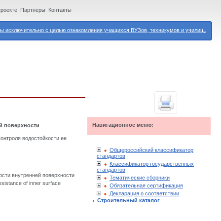
проекте
Партнеры
Контакты
 исключительно с целью ознакомления учащихся ВУЗов, техникумов и училищ.
Навигационное меню:
ей поверхности
контроля водостойкости ее
Общероссийский классификатор
стандартов
Классификатор государственных
стандартов
ости внутренней поверхности
Тематические сборники
esistance of inner surface
Обязательная сертификация
Декларация о соответствии
Строительный каталог