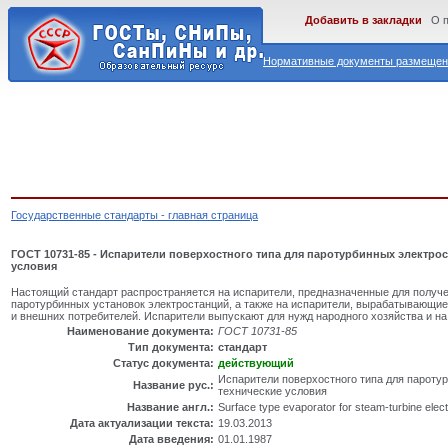
Добавить в закладки
О 
Нормативные документы размещены
Государственные стандарты - главная страница
ГОСТ 10731-85 - Испарители поверхостного типа для паротурбинных электро
условия
Настоящий стандарт распространяется на испарители, предназначенные для получе
паротурбинных установок электростанций, а также на испарители, вырабатывающи
и внешних потребителей. Испарители выпускают для нужд народного хозяйства и на
Наименование документа:
ГОСТ 10731-85
Тип документа:
стандарт
Статус документа:
действующий
Испарители поверхостного типа для пароту
Название рус.:
технические условия
Название англ.:
Surface type evaporator for steam-turbine electr
Дата актуализации текста:
19.03.2013
Дата введения:
01.01.1987