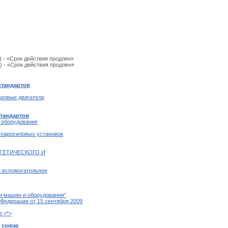
 - «Срок действия продлен»
) - «Срок действия продлен»
стандартов
аровые двигатели
стандартов
е оборудование
 паросиловых установок
РГЕТИЧЕСКОГО И
е вспомогательное
и машин и оборудования"
Федерации от 15 сентября 2009
е <*>
 союза