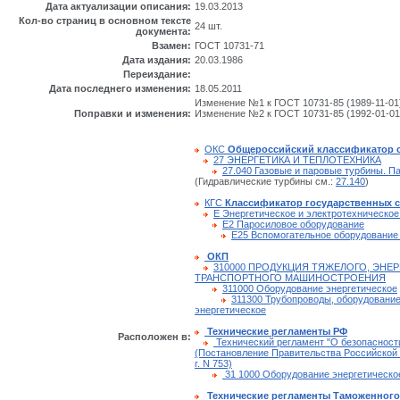
Дата актуализации описания:
19.03.2013
Кол-во страниц в основном тексте
24 шт.
документа:
Взамен:
ГОСТ 10731-71
Дата издания:
20.03.1986
Переиздание:
Дата последнего изменения:
18.05.2011
Изменение №1 к ГОСТ 10731-85 (1989-11-01)
Поправки и изменения:
Изменение №2 к ГОСТ 10731-85 (1992-01-01
ОКС
Общероссийский классификатор 
27 ЭНЕРГЕТИКА И ТЕПЛОТЕХНИКА
27.040 Газовые и паровые турбины. П
(Гидравлические турбины см.:
27.140
)
КГС
Классификатор государственных 
Е Энергетическое и электротехническо
Е2 Паросиловое оборудование
Е25 Вспомогательное оборудование
ОКП
310000 ПРОДУКЦИЯ ТЯЖЕЛОГО, ЭНЕ
ТРАНСПОРТНОГО МАШИНОСТРОЕНИЯ
311000 Оборудование энергетическое
311300 Трубопроводы, оборудовани
энергетическое
Технические регламенты РФ
Расположен в:
Технический регламент "О безопасност
(Постановление Правительства Российской 
г. N 753)
31 1000 Оборудование энергетическо
Технические регламенты Таможенного