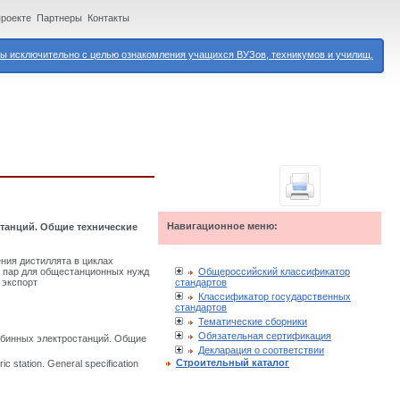
проекте
Партнеры
Контакты
 исключительно с целью ознакомления учащихся ВУЗов, техникумов и училищ.
Навигационное меню:
станций. Общие технические
ния дистиллята в циклах
Общероссийский классификатор
е пар для общестанционных нужд
стандартов
 экспорт
Классификатор государственных
стандартов
Тематические сборники
Обязательная сертификация
рбинных электростанций. Общие
Декларация о соответствии
Строительный каталог
ic station. General specification