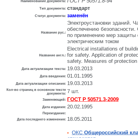
ГОСТ Р 50571.8-94
Наименование документа:
стандарт
Тип документа:
заменён
Статус документа:
Электроустановки зданий. Ча
обеспечению безопасности.
Название рус.:
по применению мер защиты 
электрическим током
Electrical installations of build
for safety. Application of prot
Название англ.:
safety. Measures of protection
19.03.2013
Дата актуализации текста:
01.01.1995
Дата введения:
19.03.2013
Дата актуализации описания:
Кол-во страниц в основном тексте
7 шт.
документа:
ГОСТ Р 50571.3-2009
Заменяющий:
20.02.1995
Дата издания:
Переиздание:
18.05.2011
Дата последнего изменения:
ОКС
Общероссийский кл