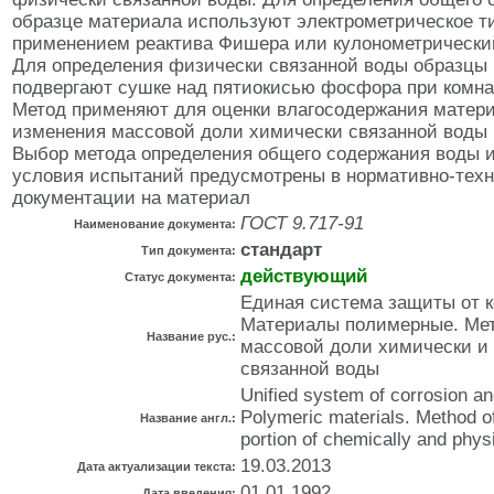
образце материала используют электрометрическое т
применением реактива Фишера или кулонометрически
Для определения физически связанной воды образцы
подвергают сушке над пятиокисью фосфора при комна
Метод применяют для оценки влагосодержания матери
изменения массовой доли химически связанной воды 
Выбор метода определения общего содержания воды 
условия испытаний предусмотрены в нормативно-тех
документации на материал
ГОСТ 9.717-91
Наименование документа:
стандарт
Тип документа:
действующий
Статус документа:
Единая система защиты от к
Материалы полимерные. Мет
Название рус.:
массовой доли химически и
связанной воды
Unified system of corrosion an
Polymeric materials. Method o
Название англ.:
portion of chemically and phys
19.03.2013
Дата актуализации текста:
01.01.1992
Дата введения: