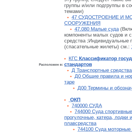
группы и/или подгруппы в со
темами)
47 СУДОСТРОЕНИЕ И М
СООРУЖЕНИЯ
47.080 Малые суда
(Вкл
компоненты малых судов и 
средства ;Индивидуальные 
(спасательные жилеты) см.:
КГС
Классификатор госу
стандартов
Расположен в:
Д Транспортные средства
Д0 Общие правила и нор
таре
Д00 Термины и обозна
ОКП
740000 СУДА
744000 Суда спортивные
прогулочные, катера, лодки 
плавсредства
744100 Суда моторные