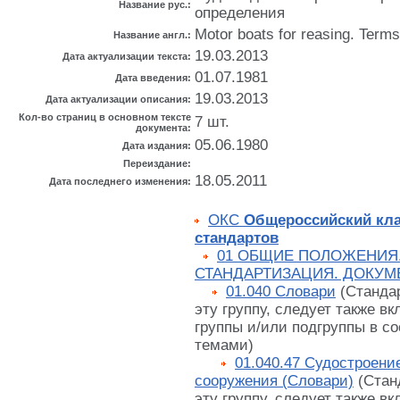
Название рус.:
определения
Motor boats for reasing. Terms
Название англ.:
19.03.2013
Дата актуализации текста:
01.07.1981
Дата введения:
19.03.2013
Дата актуализации описания:
Кол-во страниц в основном тексте
7 шт.
документа:
05.06.1980
Дата издания:
Переиздание:
18.05.2011
Дата последнего изменения:
ОКС
Общероссийский кл
стандартов
01 ОБЩИЕ ПОЛОЖЕНИЯ
СТАНДАРТИЗАЦИЯ. ДОКУМ
01.040 Словари
(Станда
эту группу, следует также вк
группы и/или подгруппы в со
темами)
01.040.47 Судостроени
сооружения (Словари)
(Стан
эту группу, следует также вк