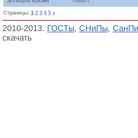
Дата введения:
01.01.2001
Страниц: 0
Страницы:
1
2
3
4
5
»
2010-2013.
ГОСТы
,
СНиПы
,
СанП
скачать
Перечень стандартов, сод
(испытаний) и измерений, в том ч
необходимые для применения и ис
Таможенного союза "О безопасно
состава" и осуществления оценки 
продукции, Перечень стандартов 
союза, О безопасности железнодо
Технические регламенты Таможен