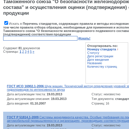
Таможенного союза "О безопасности железнодорож
состава" и осуществления оценки (подтверждения) 
продукции
Искать в
Перечень стандартов, содержащих правила и методы исследовани
том числе правила отбора образцов, необходимые для применения и исполне
Таможенного союза "О безопасности железнодорожного подвижного состава
(подтверждения) соответствия продукции
Искать!
Отсортировать по:
Содержит
81
документов
Номеру стандарта
↑
Страницы:
1
2
3
4
5
»
Статусу
Дате регистрации
Дате введения
Названию
Количеству страниц
ГОСТ ИСО 16902.1-2006
Шум машин. Технический метод определения уровней з
гидроприводов по интенсивности звука
Дата актуализации текста:
19.03.2013
Статус: неизвестно
Дата актуализации описания:
19.03.2013
Тип документа:
стандар
Дата введения:
01.10.2007
Страниц: 16
ГОСТ Р 51814.1-2009
Системы менеджмента качества. Особые требования по пр
автомобильной промышленности и организациях, производящих соответствующи
Дата актуализации текста:
19.03.2013
Статус: неизвестно