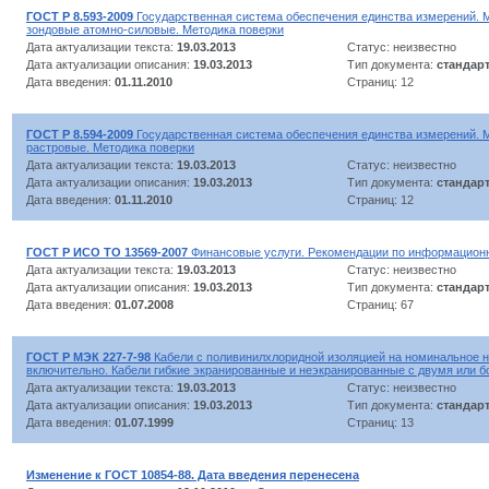
ГОСТ Р 8.593-2009
Государственная система обеспечения единства измерений.
зондовые атомно-силовые. Методика поверки
Дата актуализации текста:
19.03.2013
Статус: неизвестно
Дата актуализации описания:
19.03.2013
Тип документа:
стандар
Дата введения:
01.11.2010
Страниц: 12
ГОСТ Р 8.594-2009
Государственная система обеспечения единства измерений. 
растровые. Методика поверки
Дата актуализации текста:
19.03.2013
Статус: неизвестно
Дата актуализации описания:
19.03.2013
Тип документа:
стандар
Дата введения:
01.11.2010
Страниц: 12
ГОСТ Р ИСО ТО 13569-2007
Финансовые услуги. Рекомендации по информационн
Дата актуализации текста:
19.03.2013
Статус: неизвестно
Дата актуализации описания:
19.03.2013
Тип документа:
стандар
Дата введения:
01.07.2008
Страниц: 67
ГОСТ Р МЭК 227-7-98
Кабели с поливинилхлоридной изоляцией на номинальное н
включительно. Кабели гибкие экранированные и неэкранированные с двумя или 
Дата актуализации текста:
19.03.2013
Статус: неизвестно
Дата актуализации описания:
19.03.2013
Тип документа:
стандар
Дата введения:
01.07.1999
Страниц: 13
Изменение к ГОСТ 10854-88. Дата введения перенесена