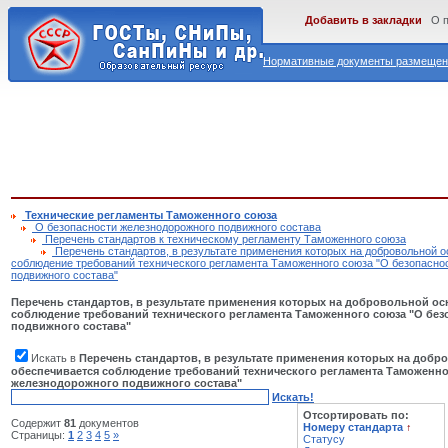
Добавить в закладки
О 
Нормативные документы размещены
Технические регламенты Таможенного союза
О безопасности железнодорожного подвижного состава
Перечень стандартов к техническому регламенту Таможенного союза
Перечень стандартов, в результате применения которых на добровольной 
соблюдение требований технического регламента Таможенного союза "О безопасно
подвижного состава"
Перечень стандартов, в результате применения которых на добровольной ос
соблюдение требований технического регламента Таможенного союза "О бе
подвижного состава"
Искать в
Перечень стандартов, в результате применения которых на добр
обеспечивается соблюдение требований технического регламента Таможенно
железнодорожного подвижного состава"
Искать!
Отсортировать по:
Содержит
81
документов
Номеру стандарта
↑
Страницы:
1
2
3
4
5
»
Статусу