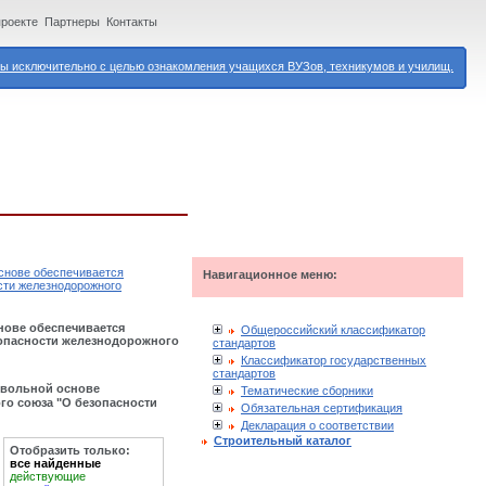
проекте
Партнеры
Контакты
 исключительно с целью ознакомления учащихся ВУЗов, техникумов и училищ.
основе обеспечивается
Навигационное меню:
сти железнодорожного
нове обеспечивается
Общероссийский классификатор
зопасности железнодорожного
стандартов
Классификатор государственных
стандартов
овольной основе
Тематические сборники
го союза "О безопасности
Обязательная сертификация
Декларация о соответствии
Строительный каталог
Отобразить только:
все найденные
действующие