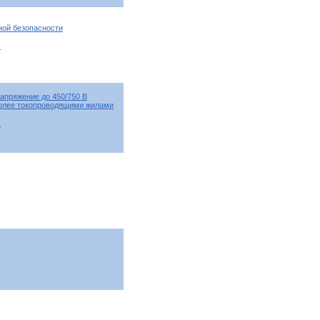
ой безопасности
т
апряжение до 450/750 В
более токопроводящими жилами
т