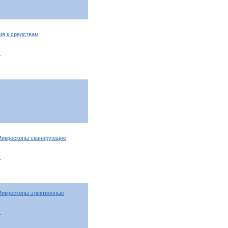
я к средствам
т
 Микроскопы сканирующие
т
Микроскопы электронные
т