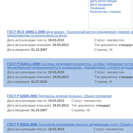
Дате регистрации
Дате введения
Названию
Количеству страниц
ГОСТ ИСО 16902.1-2006
Шум машин. Технический метод определения уровней з
гидроприводов по интенсивности звука
Дата актуализации текста:
19.03.2013
Статус: неизвестно
Дата актуализации описания:
19.03.2013
Тип документа:
стандар
Дата введения:
01.10.2007
Страниц: 16
ГОСТ Р 51814.1-2009
Системы менеджмента качества. Особые требования по пр
автомобильной промышленности и организациях, производящих соответствующи
Дата актуализации текста:
19.03.2013
Статус: неизвестно
Дата актуализации описания:
19.03.2013
Тип документа:
стандар
Дата введения:
01.07.2010
Страниц: 41
ГОСТ Р 52600-2006
Протоколы ведения больных. Общие положения
Дата актуализации текста:
19.03.2013
Статус: неизвестно
Дата актуализации описания:
19.03.2013
Тип документа:
стандарт
Дата введения:
01.10.2007
Страниц: 19
ГОСТ Р 52623-2006
Технологии выполнения простых медицинских услуг. Общие 
Дата актуализации текста:
19.03.2013
Статус: неизвестно