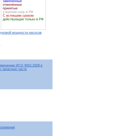
заменённые
отменённые
принятые
утратили силу в РФ
С истекшим сроком
действующие только в РФ
вуковой мощности насосов
т
именению ИСО 9001:2008 в
е запасные части
т
положения