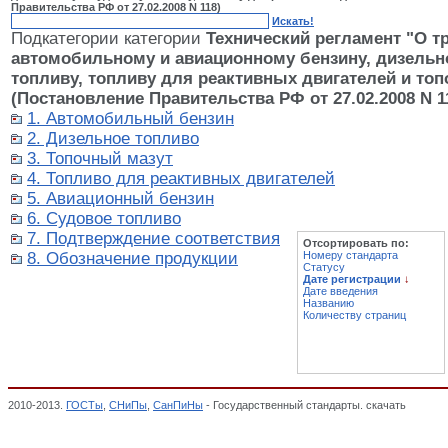
Правительства РФ от 27.02.2008 N 118)
Искать!
Подкатегории категории
Технический регламент "О т
автомобильному и авиационному бензину, дизельн
топливу, топливу для реактивных двигателей и топ
(Постановление Правительства РФ от 27.02.2008 N 1
1. Автомобильный бензин
2. Дизельное топливо
3. Топочный мазут
4. Топливо для реактивных двигателей
5. Авиационный бензин
6. Судовое топливо
7. Подтверждение соответствия
Отсортировать по:
8. Обозначение продукции
Номеру стандарта
Статусу
Дате регистрации
↓
Дате введения
Названию
Количеству страниц
2010-2013.
ГОСТы
,
СНиПы
,
СанПиНы
- Государственный стандарты. скачать
Техниче
топливу, топливу для реактивных двигателей и топочному мазуту" (Постановление П