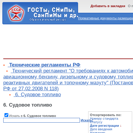
Добавить в закладки
О 
Нормативные документы размещены
Технические регламенты РФ
Технический регламент "О требованиях к автомоб
авиационному бензину, дизельному и судовому топлив
реактивных двигателей и топочному мазуту" (Постано
РФ от 27.02.2008 N 118)
6. Судовое топливо
6. Судовое топливо
Отсортировать по:
Искать в
6. Судовое топливо
Номеру стандарта
Искать!
Статусу
Дате регистрации
↓
Дате введения
Названию