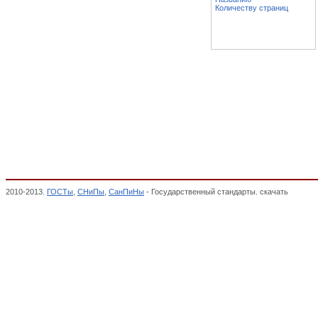
Количеству страниц
2010-2013.
ГОСТы
,
СНиПы
,
СанПиНы
- Государственный стандарты. скачать
6. Судо
дизельному и судовому топливу, топливу для реактивных двигателей и топочному ма