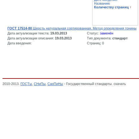
Названию
Количеству страниц
↑
ГОСТ 17514-80
Шерсть натуральная сортированная. Метод определения тонины
Дата актуализации текста:
19.03.2013
Статус:
заменён
Дата актуализации описания:
19.03.2013
Тип документа:
стандарт
Дата введения:
Страниц: 0
2010-2013.
ГОСТы
,
СНиПы
,
СанПиНы
- Государственный стандарты. скачать
Шерсть 
ТЕКСТИЛЬНОЙ ПРОМЫШЛЕННОСТИ (БЕЗ ПРЯЖИ, ТКАНЕЙ, НЕТКАНЫХ МАТЕРИА