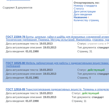
Отсортировать по:
Номеру стандарта
Содержит
3
документов
Статусу
Дате регистрации
Дате введения
Названию
↑
Количеству страниц
ГОСТ 23304-78
Болты, шпильки, гайки и шайбы для фланцевых соединений атомн
Технические требования. Приемка. Методы испытаний. Маркировка, упаковка, тр
Дата актуализации текста:
19.03.2013
Статус:
утратил силу в 
Дата актуализации описания:
19.03.2013
Тип документа:
стандар
Дата введения:
01.01.1980
Страниц: 31
ГОСТ 18325-80
Мебель лабораторная для работы с радиоактивными веществами
требования
Дата актуализации текста:
19.03.2013
Статус:
действующий
Дата актуализации описания:
19.03.2013
Тип документа:
стандар
Дата введения:
01.01.1981
Страниц: 8
ГОСТ 12916-89
Транспортирование радиоактивных веществ. Термины и определе
Дата актуализации текста:
19.03.2013
Статус:
действующий
Дата актуализации описания:
19.03.2013
Тип документа:
стандарт
Дата введения:
01.07.1990
Страниц: 11