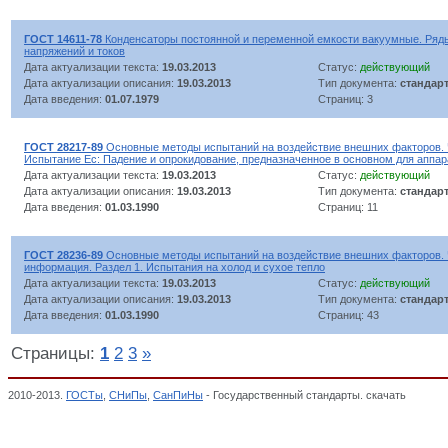
ГОСТ 14611-78
Конденсаторы постоянной и переменной емкости вакуумные. Ряд
напряжений и токов
Дата актуализации текста:
19.03.2013
Статус:
действующий
Дата актуализации описания:
19.03.2013
Тип документа:
стандар
Дата введения:
01.07.1979
Страниц: 3
ГОСТ 28217-89
Основные методы испытаний на воздействие внешних факторов. 
Испытание Ес: Падение и опрокидование, предназначенное в основном для аппа
Дата актуализации текста:
19.03.2013
Статус:
действующий
Дата актуализации описания:
19.03.2013
Тип документа:
стандар
Дата введения:
01.03.1990
Страниц: 11
ГОСТ 28236-89
Основные методы испытаний на воздействие внешних факторов. 
информация. Раздел 1. Испытания на холод и сухое тепло
Дата актуализации текста:
19.03.2013
Статус:
действующий
Дата актуализации описания:
19.03.2013
Тип документа:
стандар
Дата введения:
01.03.1990
Страниц: 43
Страницы:
1
2
3
»
2010-2013.
ГОСТы
,
СНиПы
,
СанПиНы
- Государственный стандарты. скачать
РЕЗИСТ