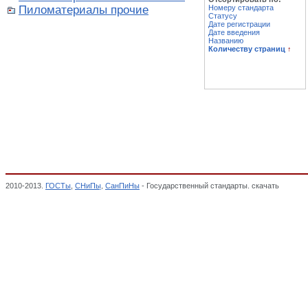
Пиломатериалы прочие
Номеру стандарта
Статусу
Дате регистрации
Дате введения
Названию
Количеству страниц
↑
2010-2013.
ГОСТы
,
СНиПы
,
СанПиНы
- Государственный стандарты. скачать
Пиломат
ЛЕСОЗАГОТОВИТЕЛЬНОЙ И ЛЕСОПИЛЬНО-ДЕРЕВООБРАБАТЫВАЮЩЕЙ ПРОМЫШ