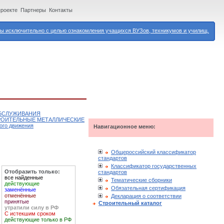
проекте
Партнеры
Контакты
 исключительно с целью ознакомления учащихся ВУЗов, техникумов и училищ.
ОБСЛУЖИВАНИЯ
РОИТЕЛЬНЫЕ МЕТАЛЛИЧЕСКИЕ
ого движения
Навигационное меню:
Общероссийский классификатор
стандартов
Классификатор государственных
Отобразить только:
стандартов
все найденные
Тематические сборники
действующие
Обязательная сертификация
заменённые
отменённые
Декларация о соответствии
принятые
Строительный каталог
утратили силу в РФ
С истекшим сроком
действующие только в РФ