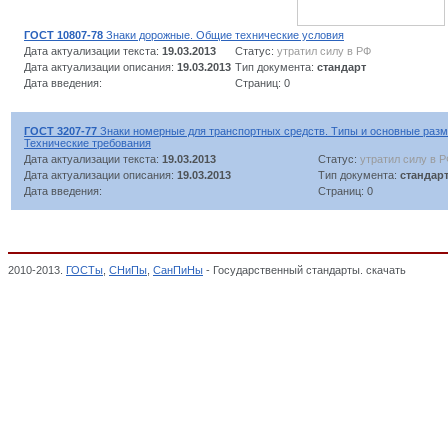
ГОСТ 10807-78
Знаки дорожные. Общие технические условия
Дата актуализации текста:
19.03.2013
Статус:
утратил силу в РФ
Дата актуализации описания:
19.03.2013
Тип документа:
стандарт
Дата введения:
Страниц: 0
ГОСТ 3207-77
Знаки номерные для транспортных средств. Типы и основные разм
Технические требования
Дата актуализации текста:
19.03.2013
Статус:
утратил силу в 
Дата актуализации описания:
19.03.2013
Тип документа:
стандар
Дата введения:
Страниц: 0
2010-2013.
ГОСТы
,
СНиПы
,
СанПиНы
- Государственный стандарты. скачать
Знаки н
ДОРОЖНОГО ДВИЖЕНИЯ, ОБСЛУЖИВАНИЯ СЕЛЬХОЗТЕХНИКИ И ВСПОМОГАТЕЛЬ