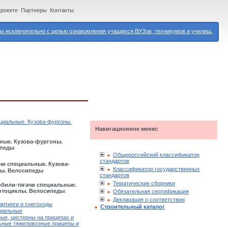
проекте
Партнеры
Контакты
 исключительно с целью ознакомления учащихся ВУЗов, техникумов и училищ.
циальные. Кузова-фургоны.
Навигационное меню:
ные. Кузова-фургоны.
ипеды
Общероссийский классификатор
стандартов
и специальные. Кузова-
Классификатор государственных
лы. Велосипеды
стандартов
Тематические сборники
били-тягачи специальные.
Мотоциклы. Велосипеды
:
Обязательная сертификация
Декларация о соответствии
артинги и снегоходы
Строительный каталог
циальные
ые, цистерны на прицепах и
ьные тяжеловозные прицепы и