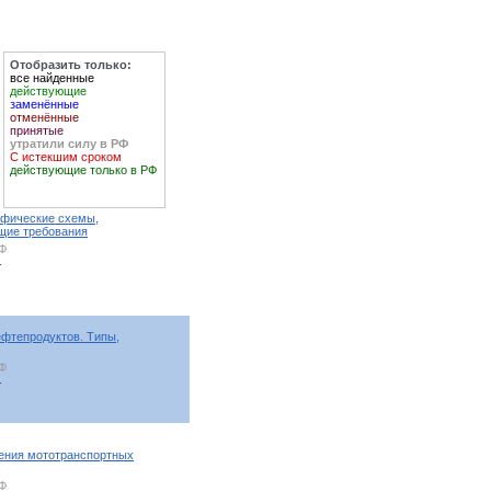
Отобразить только:
все найденные
действующие
заменённые
отменённые
принятые
утратили силу в РФ
С истекшим сроком
действующие только в РФ
афические схемы,
бщие требования
РФ
т
ефтепродуктов. Типы,
РФ
т
ения мототранспортных
РФ