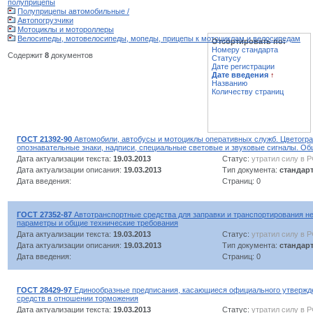
полуприцепы
Полуприцепы автомобильные /
Автопогрузчики
Мотоциклы и мотороллеры
Велосипеды, мотовелосипеды, мопеды, прицепы к мотоциклам и велосипедам
Отсортировать по:
Номеру стандарта
Содержит
8
документов
Статусу
Дате регистрации
Дате введения
↑
Названию
Количеству страниц
ГОСТ 21392-90
Автомобили, автобусы и мотоциклы оперативных служб. Цветогр
опознавательные знаки, надписи, специальные световые и звуковые сигналы. О
Дата актуализации текста:
19.03.2013
Статус:
утратил силу в 
Дата актуализации описания:
19.03.2013
Тип документа:
стандар
Дата введения:
Страниц: 0
ГОСТ 27352-87
Автотранспортные средства для заправки и транспортирования н
параметры и общие технические требования
Дата актуализации текста:
19.03.2013
Статус:
утратил силу в 
Дата актуализации описания:
19.03.2013
Тип документа:
стандар
Дата введения:
Страниц: 0
ГОСТ 28429-97
Единообразные предписания, касающиеся официального утвержд
средств в отношении торможения
Дата актуализации текста:
19.03.2013
Статус:
утратил силу в 