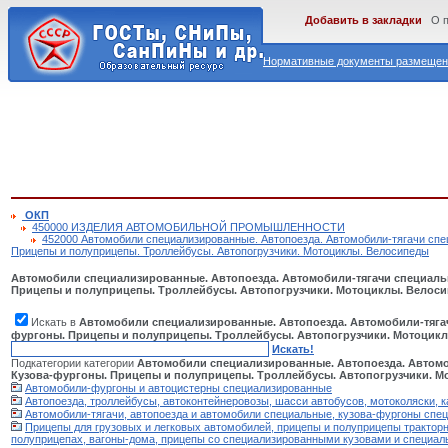
Добавить в закладки
О 
Нормативные документы размещены
ОКП
450000 ИЗДЕЛИЯ АВТОМОБИЛЬНОЙ ПРОМЫШЛЕННОСТИ
452000 Автомобили специализированные. Автопоезда. Автомобили-тягачи спе
Прицепы и полуприцепы. Троллейбусы. Автопогрузчики. Мотоциклы. Велосипеды
Автомобили специализированные. Автопоезда. Автомобили-тягачи специаль
Прицепы и полуприцепы. Троллейбусы. Автопогрузчики. Мотоциклы. Велос
Искать в
Автомобили специализированные. Автопоезда. Автомобили-тягач
фургоны. Прицепы и полуприцепы. Троллейбусы. Автопогрузчики. Мотоцик
Искать!
Подкатегории категории
Автомобили специализированные. Автопоезда. Автомо
Кузова-фургоны. Прицепы и полуприцепы. Троллейбусы. Автопогрузчики. 
Автомобили-фургоны и автоцистерны специализированные
Автопоезда, троллейбусы, автоконтейнеровозы, шасси автобусов, мотоколяски, к
Автомобили-тягачи, автопоезда и автомобили специальные, кузова-фургоны спе
Прицепы для грузовых и легковых автомобилей, прицепы и полуприцепы тракторн
полуприцепах, вагоны-дома, прицепы со специализированными кузовами и специал