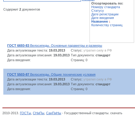
Отсортировать по:
Номеру стандарта
Содержит
2
документов
Статусу
Дате регистрации
Дате введения
Названию
↓
Количеству страниц
ГОСТ 6693-83
Велосипеды. Основные параметры и размеры
Дата актуализации текста:
19.03.2013
Статус:
утратил силу в РФ
Дата актуализации описания:
19.03.2013
Тип документа:
стандарт
Дата введения:
Страниц: 0
ГОСТ 5503-87
Велосипеды. Общие технические условия
Дата актуализации текста:
19.03.2013
Статус:
утратил силу в РФ
Дата актуализации описания:
19.03.2013
Тип документа:
стандарт
Дата введения:
Страниц: 0
2010-2013.
ГОСТы
,
СНиПы
,
СанПиНы
- Государственный стандарты. скачать
Велосип
специализированные. Автопоезда. Автомобили-тягачи специальные. Кузова-фургон
АВТОМОБИЛЬНОЙ ПРОМЫШЛЕННОСТИ, ОКП,