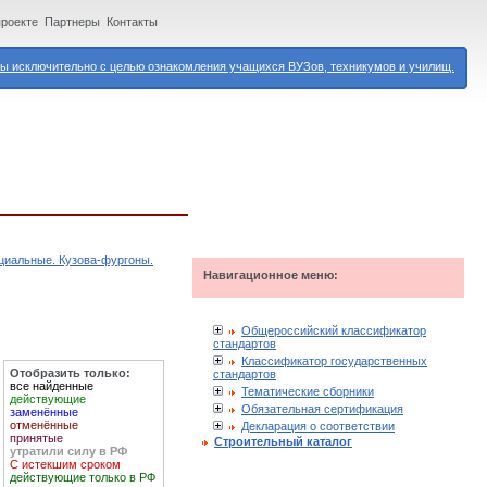
проекте
Партнеры
Контакты
 исключительно с целью ознакомления учащихся ВУЗов, техникумов и училищ.
циальные. Кузова-фургоны.
Навигационное меню:
Общероссийский классификатор
стандартов
Классификатор государственных
Отобразить только:
стандартов
все найденные
Тематические сборники
действующие
Обязательная сертификация
заменённые
отменённые
Декларация о соответствии
принятые
Строительный каталог
утратили силу в РФ
С истекшим сроком
действующие только в РФ