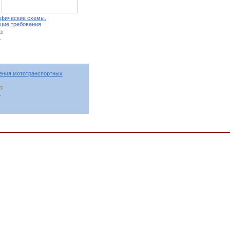
афические схемы,
бщие требования
РФ
т
ения мототранспортных
РФ
т
лы и мотороллеры, Автомобили специализированные. Автопоезда. Автомобили-тягачи
ЕННОСТИ, ОКП,