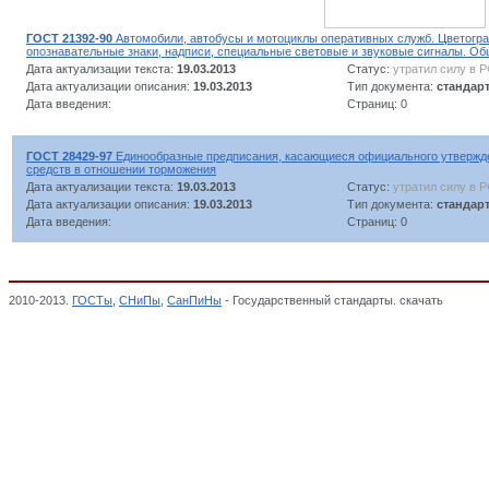
ГОСТ 21392-90
Автомобили, автобусы и мотоциклы оперативных служб. Цветогр
опознавательные знаки, надписи, специальные световые и звуковые сигналы. О
Дата актуализации текста:
19.03.2013
Статус:
утратил силу в 
Дата актуализации описания:
19.03.2013
Тип документа:
стандар
Дата введения:
Страниц: 0
ГОСТ 28429-97
Единообразные предписания, касающиеся официального утвержд
средств в отношении торможения
Дата актуализации текста:
19.03.2013
Статус:
утратил силу в 
Дата актуализации описания:
19.03.2013
Тип документа:
стандар
Дата введения:
Страниц: 0
2010-2013.
ГОСТы
,
СНиПы
,
СанПиНы
- Государственный стандарты. скачать
Мотоцик
Автопогрузчики. Мотоциклы. Велосипеды, ИЗДЕЛИЯ АВТОМОБИЛЬНОЙ ПРОМЫШЛ