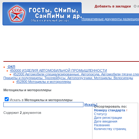
Добавить в закладки
О 
Нормативные документы размещены
ОКП
450000 ИЗДЕЛИЯ АВТОМОБИЛЬНОЙ ПРОМЫШЛЕННОСТИ
452000 Автомобили специализированные. Автопоезда. Автомобили-тягачи спе
Прицепы и полуприцепы. Троллейбусы. Автопогрузчики. Мотоциклы. Велосипеды
452800 Мотоциклы и мотороллеры
Мотоциклы и мотороллеры
Искать в
Мотоциклы и мотороллеры
Искать!
Отсортировать по:
Номеру стандарта
↑
Содержит
2
документов
Статусу
Дате регистрации
Дате введения
Названию
Количеству страниц