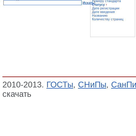
Номеру стандарта
Искать!
Статусу
↑
Дате регистрации
Дате введения
Названию
Количеству страниц
2010-2013.
ГОСТы
,
СНиПы
,
СанП
скачать
Автопоезда, троллейбусы, 
мотоколяски, картинги и снегохо
Автопоезда. Автомобили-тягачи с
полуприцепы. Троллейбусы. Автоп
ИЗДЕЛИЯ АВТОМОБИЛЬНОЙ ПР