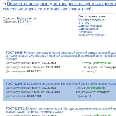
Пигменты исходные для товарных выпускных форм 
смесовых марок синтетических красителей
Отсортировать по:
Содержит
94
документов
Номеру стандарта
↑
Страницы:
1
2
3
4
5
»
Статусу
Дате регистрации
Дате введения
Названию
Количеству страниц
ГОСТ 10945-74
Красители органические. Хромовый зеленый антрахиноновый, хр
антрахиноновый 2Ж, хромовый красный ализариновый, хромовый сине-черный а
условия
Дата актуализации текста:
19.03.2013
Статус:
действующий
Дата актуализации описания:
19.03.2013
Тип документа:
стандар
Дата введения:
01.07.1975
Страниц: 7
ГОСТ 11263-80
Красители органические. Прямой синий СВ-ЗУ. Технические усло
Дата актуализации текста:
19.03.2013
Статус:
действующий
Дата актуализации описания:
19.03.2013
Тип документа:
стандарт
Дата введения:
01.01.1981
Страниц: 11
ГОСТ 11279.1-83
Красители органические. Методы определения относительной к
(концентрации), оттенка и чистоты окраски
Дата актуализации текста:
19.03.2013
Статус:
действующий