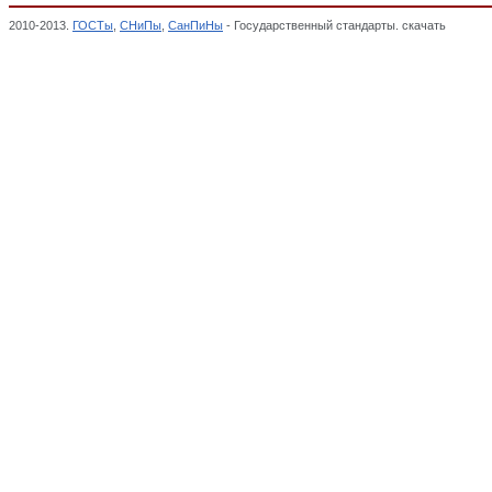
2010-2013.
ГОСТы
,
СНиПы
,
СанПиНы
- Государственный стандарты. скачать
Красит
НЕФТЕ-КОКСО-ЛЕСО-ХИМИЧЕСКАЯ ПРОДУКЦИЯ, ОКП,