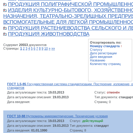
ПРОДУКЦИЯ ПОЛИГРАФИЧЕСКОЙ ПРОМЫШЛЕНН
ИЗДЕЛИЯ КУЛЬТУРНО-БЫТОВОГО, ХОЗЯЙСТВЕНН
НАЗНАЧЕНИЯ, ТЕАТРАЛЬНО-ЗРЕЛИЩНЫХ ПРЕДПРИ
ВСПОМОГАТЕЛЬНЫЕ ДЛЯ ЛЕГКОЙ ПРОМЫШЛЕННО
ПРОДУКЦИЯ РАСТЕНИЕВОДСТВА СЕЛЬСКОГО И Л
ПРОДУКЦИЯ ЖИВОТНОВОДСТВА
Отсортировать по:
Содержит
20553
документов
Номеру стандарта
↑
Страницы:
1
2
3
4
5
6
7
8
9
10
»
»»
Статусу
Дате регистрации
Дате введения
Названию
Количеству страниц
ГОСТ 1.5-85
Государственная система стандартизации. Построение, изложение,
стандартов
Дата актуализации текста:
19.03.2013
Статус:
отменён
Дата актуализации описания:
19.03.2013
Тип документа:
стандар
Дата введения:
Страниц: 0
ГОСТ 10-88
Нутромеры микрометрические. Технические условия
Дата актуализации текста:
19.03.2013
Статус:
действующий
Дата актуализации описания:
19.03.2013
Тип документа:
стандарт
Дата введения:
01.01.1990
Страниц: 8