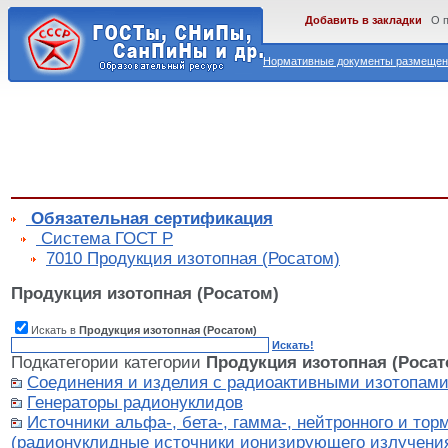
Добавить в закладки
О 
Нормативные документы размещены
Обязательная сертификация
Cистема ГОСТ Р
7010 Продукция изотопная (Росатом)
Продукция изотопная (Росатом)
Искать в
Продукция изотопная (Росатом)
Искать!
Подкатегории категории
Продукция изотопная (Росат
Соединения и изделия с радиоактивными изотопам
Генераторы радионуклидов
Источники альфа-, бета-, гамма-, нейтронного и тор
(радионуклидные источники ионизирующего излучения,