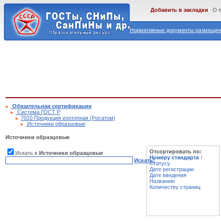
Добавить в закладки
О 
Нормативные документы размещены
Обязательная сертификация
Cистема ГОСТ Р
7010 Продукция изотопная (Росатом)
Источники образцовые
Источники образцовые
Отсортировать по:
Искать в
Источники образцовые
Номеру стандарта
↑
Искать!
Статусу
Дате регистрации
Дате введения
Названию
Количеству страниц