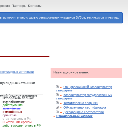
проекте
Партнеры
Контакты
 исключительно с целью ознакомления учащихся ВУЗов, техникумов и училищ.
дионуклидные источники
Навигационное меню:
ионуклидные источники
Общероссийский классификатор
стандартов
Классификатор государственных
учений (радионуклидные
Отобразить только:
стандартов
все найденные
Тематические сборники
действующие
Обязательная сертификация
заменённые
отменённые
Декларация о соответствии
принятые
Строительный каталог
утратили силу в РФ
С истекшим сроком
действующие только в РФ