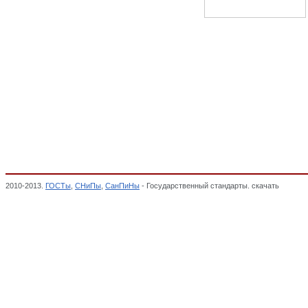
2010-2013.
ГОСТы
,
СНиПы
,
СанПиНы
- Государственный стандарты. скачать
Источни
Cистема ГОСТ Р, Обязательная сертификация,