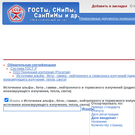
Добавить в закладки
О 
Нормативные документы размещены
Обязательная сертификация
Cистема ГОСТ Р
7010 Продукция изотопная (Росатом)
Источники альфа-, бета-, гамма-, нейтронного и тормозного излучений (ра
ионизирующего излучения, тепла, света)
Источники альфа-, бета-, гамма-, нейтронного и тормозного излучений (рад
ионизирующего излучения, тепла, света)
Искать в
Источники альфа-, бета-, гамма-, нейтронного и тормозного изл
Отсортировать по:
источники ионизирующего излучения, тепла, света)
Номеру стандарта
Искать!
Статусу
Дате регистрации
Дате введения
↑
Названию
Количеству страниц