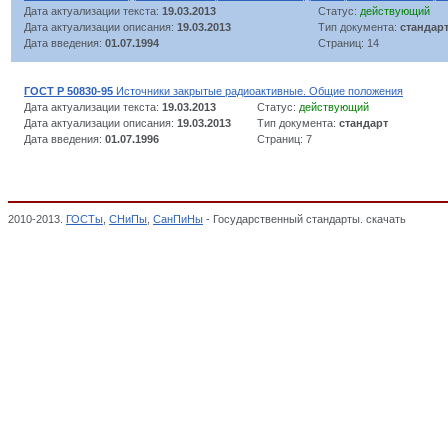
Дата актуализации текста:
19.03.2013
Статус:
действующий
Дата актуализации описания:
19.03.2013
Тип документа:
стандар
Дата введения:
01.07.1994
Страниц: 14
ГОСТ Р 50830-95
Источники закрытые радиоактивные. Общие положения
Дата актуализации текста:
19.03.2013
Статус:
действующий
Дата актуализации описания:
19.03.2013
Тип документа:
стандарт
Дата введения:
01.07.1996
Страниц: 7
2010-2013.
ГОСТы
,
СНиПы
,
СанПиНы
- Государственный стандарты. скачать
Источни
ионизирующего излучения, тепла, света), Продукция изотопная (Росатом), Cистема