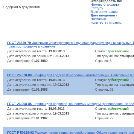
Отсортировать по:
Номеру стандарта
Содержит
5
документов
Статусу
Дате регистрации
Дате введения
↑
Названию
Количеству страниц
ГОСТ 23649-79
Источники ионизирующего излучения радионуклидные закрытые. М
транспортирование и хранение
Дата актуализации текста:
19.03.2013
Статус:
действующий
Дата актуализации описания:
19.03.2013
Тип документа:
стандар
Дата введения:
01.07.1980
Страниц: 6
ГОСТ 26.020-80
Шрифты для средств измерений и автоматизации. Начертания и
Дата актуализации текста:
19.03.2013
Статус:
действующий
Дата актуализации описания:
19.03.2013
Тип документа:
стандар
Дата введения:
01.01.1985
Страниц: 32
ГОСТ 26.008-85
Шрифты для надписей, наносимых методом гравирования. Испо
Дата актуализации текста:
19.03.2013
Статус:
действующий
Дата актуализации описания:
19.03.2013
Тип документа:
стандар
Дата введения:
01.01.1987
Страниц: 27
ГОСТ Р 50629-93
Радиоактивное вещество особого вида. Общие технические тре