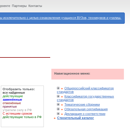
проекте
Партнеры
Контакты
 исключительно с целью ознакомления учащихся ВУЗов, техникумов и училищ.
Навигационное меню:
Общероссийский классификатор
Отобразить только:
стандартов
все найденные
действующие
Классификатор государственных
заменённые
стандартов
отменённые
Тематические сборники
принятые
Обязательная сертификация
утратили силу в РФ
С истекшим сроком
Декларация о соответствии
действующие только в РФ
Строительный каталог