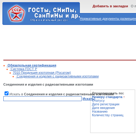
Добавить в закладки
О 
Нормативные документы размещены
Обязательная сертификация
Cистема ГОСТ Р
7010 Продукция изотопная (Росатом)
Соединения и изделия с радиоактивными изотопами
Соединения и изделия с радиоактивными изотопами
Отсортировать по:
Искать в
Соединения и изделия с радиоактивными изотопами
Номеру стандарта
↑
Искать!
Статусу
Дате регистрации
Дате введения
Названию
Количеству страниц