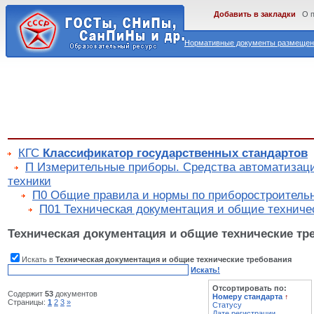
Добавить в закладки
О 
Нормативные документы размещены
КГС
Классификатор государственных стандартов
П Измерительные приборы. Средства автоматизац
техники
П0 Общие правила и нормы по приборостроител
П01 Техническая документация и общие техниче
Техническая документация и общие технические тр
Искать в
Техническая документация и общие технические требования
Искать!
Отсортировать по:
Содержит
53
документов
Номеру стандарта
↑
Страницы:
1
2
3
»
Статусу
Дате регистрации