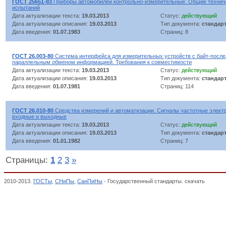
ГОСТ 25651-83
Приборы автомобилей контрольно-измерительные. Общие технич
испытаний
Дата актуализации текста:
19.03.2013
Статус:
действующий
Дата актуализации описания:
19.03.2013
Тип документа:
стандар
Дата введения:
01.07.1983
Страниц: 8
ГОСТ 26.003-80
Система интерфейса для измерительных устройств с байт-после
параллельным обменом информацией. Требования к совместимости
Дата актуализации текста:
19.03.2013
Статус:
действующий
Дата актуализации описания:
19.03.2013
Тип документа:
стандар
Дата введения:
01.07.1981
Страниц: 114
ГОСТ 26.010-80
Средства измерений и автоматизации. Сигналы частотные элект
входные и выходные
Дата актуализации текста:
19.03.2013
Статус:
действующий
Дата актуализации описания:
19.03.2013
Тип документа:
стандар
Дата введения:
01.01.1982
Страниц: 7
Страницы:
1
2
3
»
2010-2013.
ГОСТы
,
СНиПы
,
СанПиНы
- Государственный стандарты. скачать
Техниче
приборостроительной промышленности, Измерительные приборы. Средства автомати