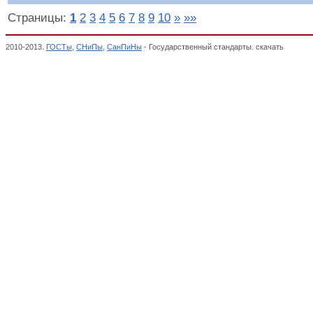
Страницы:
1
2
3
4
5
6
7
8
9
10
»
»»
2010-2013.
ГОСТы
,
СНиПы
,
СанПиНы
- Государственный стандарты. скачать
Общие п
оборудование, Классификатор государственных стандартов,