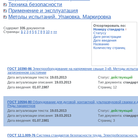
Техника безопасности
Применение и эксплуатация
Методы испытаний. Упаковка. Маркировка
Отсортировать по:
Содержит
335
документов
Номеру стандарта
↑
Страницы:
1
2
3
4
5
6
7
8
9
10
»
»»
Статусу
Дате регистрации
Дате введения
Названию
Количеству страниц
ГОСТ 10390-86
Электрооборудование на напряжение свыше 3 кВ. Методы испыта
загрязненном состоянии
Дата актуализации текста:
19.03.2013
Статус:
действующий
Дата актуализации описания:
19.03.2013
Тип документа:
стандар
Дата введения:
01.07.1987
Страниц: 12
ГОСТ 10594-80
Оборудование для дуговой, контактной, ультразвуковой сварки и 
Ряды параметров
Дата актуализации текста:
19.03.2013
Статус:
действующий
Дата актуализации описания:
19.03.2013
Тип документа:
стандар
Дата введения:
01.07.1981
Страниц: 3
ГОСТ 12.1.009-76
Система стандартов безопасности труда. Электробезопасность