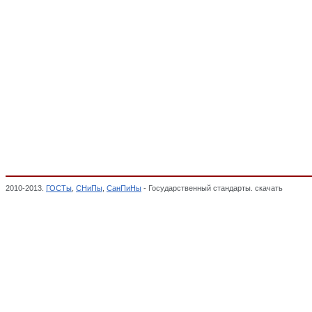
2010-2013.
ГОСТы
,
СНиПы
,
СанПиНы
- Государственный стандарты. скачать
Смазки 
Классификатор государственных стандартов,