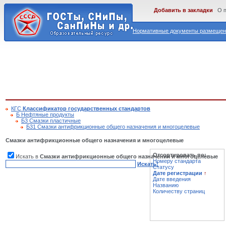
Добавить в закладки
О 
Нормативные документы размещены
КГС
Классификатор государственных стандартов
Б Нефтяные продукты
Б3 Смазки пластичные
Б31 Смазки антифрикционные общего назначения и многоцелевые
Смазки антифрикционные общего назначения и многоцелевые
Отсортировать по:
Искать в
Смазки антифрикционные общего назначения и многоцелевые
Номеру стандарта
Искать!
Статусу
Дате регистрации
↑
Дате введения
Названию
Количеству страниц