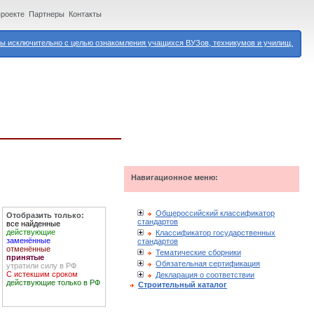
проекте
Партнеры
Контакты
 исключительно с целью ознакомления учащихся ВУЗов, техникумов и училищ.
Навигационное меню:
Общероссийский классификатор
Отобразить только:
стандартов
все найденные
действующие
Классификатор государственных
заменённые
стандартов
отменённые
Тематические сборники
принятые
Обязательная сертификация
утратили силу в РФ
С истекшим сроком
Декларация о соответствии
действующие только в РФ
Строительный каталог