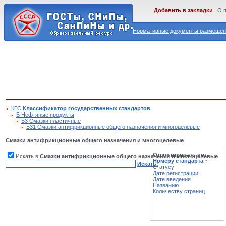
Добавить в закладки
О 
Нормативные документы размещены
КГС
Классификатор государственных стандартов
Б Нефтяные продукты
Б3 Смазки пластичные
Б31 Смазки антифрикционные общего назначения и многоцелевые
Смазки антифрикционные общего назначения и многоцелевые
Отсортировать по:
Искать в
Смазки антифрикционные общего назначения и многоцелевые
Номеру стандарта
↑
Искать!
Статусу
Дате регистрации
Дате введения
Названию
Количеству страниц