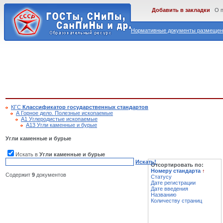
Добавить в закладки
О 
Нормативные документы размещены
КГС
Классификатор государственных стандартов
А Горное дело. Полезные ископаемые
А1 Углеродистые ископаемые
А13 Угли каменные и бурые
Угли каменные и бурые
Искать в
Угли каменные и бурые
Искать!
Отсортировать по:
Номеру стандарта
↑
Содержит
9
документов
Статусу
Дате регистрации
Дате введения
Названию
Количеству страниц