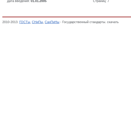
Дата введения:
01.01.2005
Страниц: 7
2010-2013.
ГОСТы
,
СНиПы
,
СанПиНы
- Государственный стандарты. скачать
Угли ка
государственных стандартов,