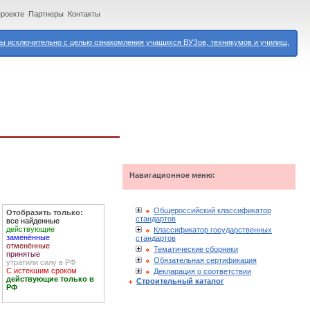
проекте
Партнеры
Контакты
 исключительно с целью ознакомления учащихся ВУЗов, техникумов и училищ.
Навигационное меню:
Общероссийский классификатор
Отобразить только:
стандартов
все найденные
действующие
Классификатор государственных
заменённые
стандартов
отменённые
Тематические сборники
принятые
Обязательная сертификация
утратили силу в РФ
С истекшим сроком
Декларация о соответствии
действующие только в
Строительный каталог
РФ