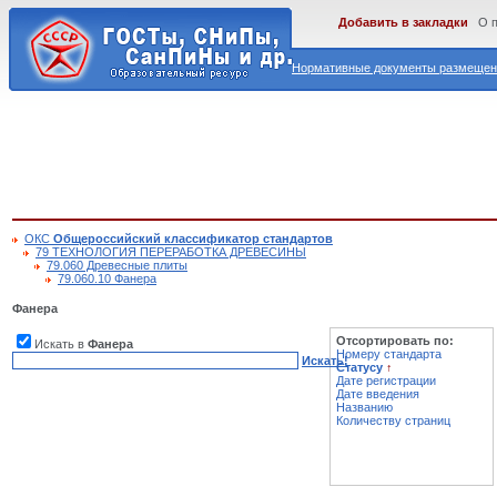
Добавить в закладки
О 
Нормативные документы размещены
ОКС
Общероссийский классификатор стандартов
79 ТЕХНОЛОГИЯ ПЕРЕРАБОТКА ДРЕВЕСИНЫ
79.060 Древесные плиты
79.060.10 Фанера
Фанера
Отсортировать по:
Искать в
Фанера
Номеру стандарта
Искать!
Статусу
↑
Дате регистрации
Дате введения
Названию
Количеству страниц