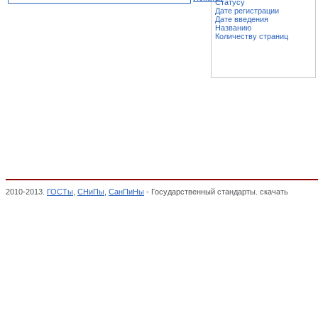
Статусу
Дате регистрации
Дате введения
Названию
Количеству страниц
2010-2013.
ГОСТы
,
СНиПы
,
СанПиНы
- Государственный стандарты. скачать
Смазки,
СМЕЖНЫЕ ПРОИЗВОДСТВА, Общероссийский классификатор стандартов,