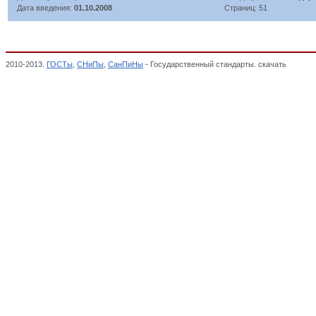
Дата введения:
01.10.2008
Страниц: 51
2010-2013.
ГОСТы
,
СНиПы
,
СанПиНы
- Государственный стандарты. скачать
Оборудо
ДЕЛО И ПОЛЕЗНЫЕ ИСКОПАЕМЫЕ, Общероссийский классификатор стандартов,