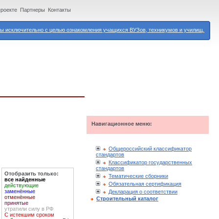
проекте
Партнеры
Контакты
 исключительно с целью ознакомления учащихся ВУЗов, техникумов и училищ.
Навигационное меню:
Общероссийский классификатор
стандартов
Классификатор государственных
стандартов
Отобразить только:
Тематические сборники
все найденные
Обязательная сертификация
действующие
заменённые
Декларация о соответствии
отменённые
Строительный каталог
принятые
утратили силу в РФ
С истекшим сроком