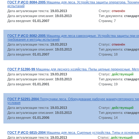
ГОСТ Р ИСО 8084-2005
Машины для леса. Устройства защиты оператора. Технич
испытаний
Дата актуализации текста:
19.03.2013
Статус:
отменён
Дата актуализации описания:
19.03.2013
Тип документа:
стандар
Дата введения:
01.01.2007
Страниц: 7
ГОСТ Р ИСО 8082-2005
Машины для леса самоходные. Устройства защиты при о
требования и методы испытаний
Дата актуализации текста:
19.03.2013
Статус:
отменён
Дата актуализации описания:
19.03.2013
Тип документа:
стандар
Дата введения:
01.01.2007
Страниц: 18
ГОСТ Р 51390-99
Машины для лесного хозяйства. Пилы цепные переносные. Мето
Дата актуализации текста:
19.03.2013
Статус:
действующий
Дата актуализации описания:
19.03.2013
Тип документа:
стандар
Дата введения:
01.01.2001
Страниц: 19
ГОСТ Р 52291-2004
Погрузчики леса. Оборудование рабочее манипуляторного ти
условия
Дата актуализации текста:
19.03.2013
Статус:
действующий
Дата актуализации описания:
19.03.2013
Тип документа:
стандар
Дата введения:
01.01.2006
Страниц: 14
ГОСТ Р ИСО 6815-2004
Машины для леса. Сцепные устройства. Типы и основны
Дата актуализации текста:
19.03.2013
Статус:
действующий