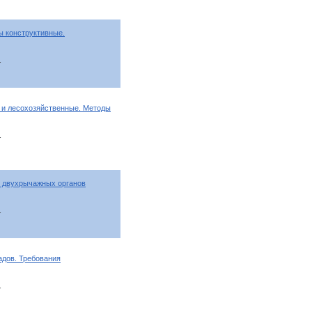
 конструктивные.
т
и лесохозяйственные. Методы
т
я двухрычажных органов
т
дов. Требования
т