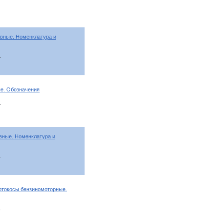
вные. Номенклатура и
т
е. Обозначения
т
вные. Номенклатура и
т
отокосы бензиномоторные.
т