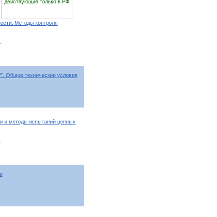
действующие только в РФ
ости. Методы контроля
т
Р”. Общие технические условия
т
и и методы испытаний цепных
т
и