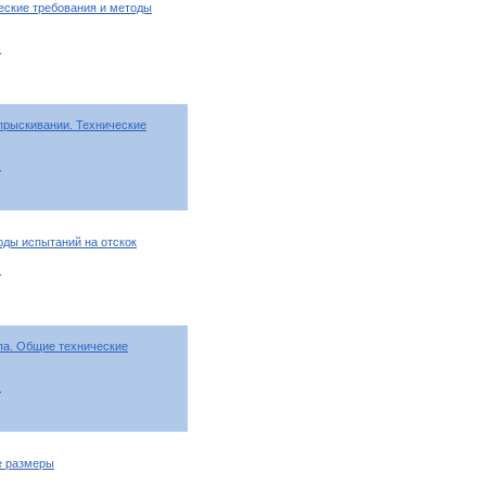
еские требования и методы
т
прыскивании. Технические
т
ды испытаний на отскок
т
па. Общие технические
т
е размеры