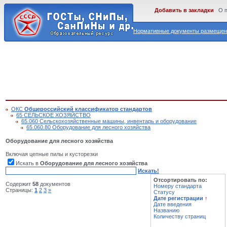
Добавить в закладки
О 
Нормативные документы размещены
ОКС
Общероссийский классификатор стандартов
65 СЕЛЬСКОЕ ХОЗЯЙСТВО
65.060 Сельскохозяйственные машины, инвентарь и оборудование
65.060.80 Оборудование для лесного хозяйства
Оборудование для лесного хозяйства
Включая цепные пилы и кусторезки
Искать в
Оборудование для лесного хозяйства
Искать!
Отсортировать по:
Содержит
58
документов
Номеру стандарта
Страницы:
1
2
3
»
Статусу
Дате регистрации
↑
Дате введения
Названию
Количеству страниц