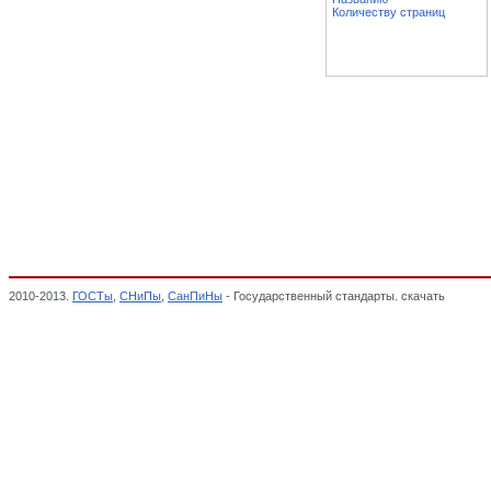
Количеству страниц
2010-2013.
ГОСТы
,
СНиПы
,
СанПиНы
- Государственный стандарты. скачать
Космич
классификатор стандартов,