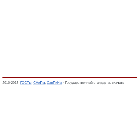
2010-2013.
ГОСТы
,
СНиПы
,
СанПиНы
- Государственный стандарты. скачать
Констр
классификатор стандартов,