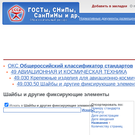
Добавить в закладки
О 
Нормативные документы размещены
ОКС
Общероссийский классификатор стандартов
49 АВИАЦИОННАЯ И КОСМИЧЕСКАЯ ТЕХНИКА
49.030 Крепежные изделия для авиационно-косми
49.030.50 Шайбы и другие фиксирующие элемен
Шайбы и другие фиксирующие элементы
Отсортировать по:
Искать в
Шайбы и другие фиксирующие элементы
Номеру стандарта
Искать!
Статусу
Дате регистрации
Дате введения
Названию
↑
Количеству страниц