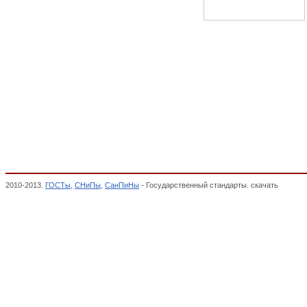
2010-2013.
ГОСТы
,
СНиПы
,
СанПиНы
- Государственный стандарты. скачать
Шайбы и
АВИАЦИОННАЯ И КОСМИЧЕСКАЯ ТЕХНИКА, Общероссийский классификатор станд