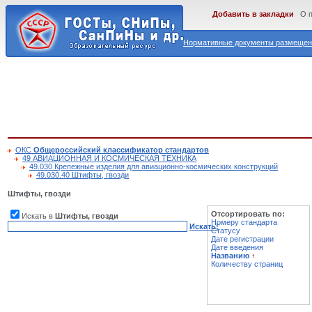
Добавить в закладки
О 
Нормативные документы размещены
ОКС
Общероссийский классификатор стандартов
49 АВИАЦИОННАЯ И КОСМИЧЕСКАЯ ТЕХНИКА
49.030 Крепежные изделия для авиационно-космических конструкций
49.030.40 Штифты, гвозди
Штифты, гвозди
Отсортировать по:
Искать в
Штифты, гвозди
Номеру стандарта
Искать!
Статусу
Дате регистрации
Дате введения
Названию
↑
Количеству страниц