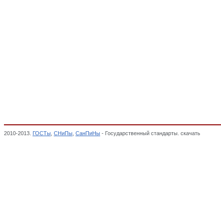
2010-2013.
ГОСТы
,
СНиПы
,
СанПиНы
- Государственный стандарты. скачать
Штифты,
КОСМИЧЕСКАЯ ТЕХНИКА, Общероссийский классификатор стандартов,